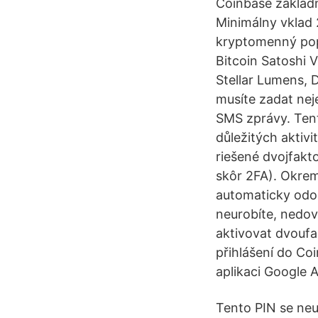
Coinbase základ
Minimálny vklad 
kryptomenný popl
Bitcoin Satoshi V
Stellar Lumens, D
musíte zadat nej
SMS zprávy. Tent
důležitých aktiv
riešené dvojfak
skôr 2FA). Okrem
automaticky odoš
neurobíte, nedov
aktivovat dvoufak
přihlášení do Co
aplikaci Google 
Tento PIN se neus