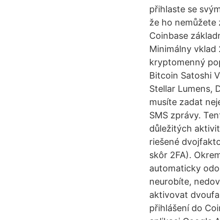
přihlaste se svý
že ho nemůžete z
Coinbase základ
Minimálny vklad 
kryptomenný popl
Bitcoin Satoshi V
Stellar Lumens, D
musíte zadat nej
SMS zprávy. Tent
důležitých aktiv
riešené dvojfak
skôr 2FA). Okrem
automaticky odoš
neurobíte, nedov
aktivovat dvoufak
přihlášení do Co