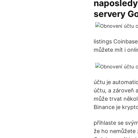
naposledy 
servery Go
listings Coinbas
můžete mít i onl
účtu je automatic
účtu, a zároveň 
může trvat někol
Binance je krypt
přihlaste se svý
že ho nemůžete z