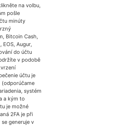
likněte na volbu,
ám pošle
čtu minúty
erzný
, Bitcoin Cash,
C, EOS, Augur,
šování do účtu
obdržíte v podobě
tvrzení
pečenie účtu je
a (odporúčame
ariadenia, systém
a a kým to
čtu je možné
aná 2FA je při
 se generuje v