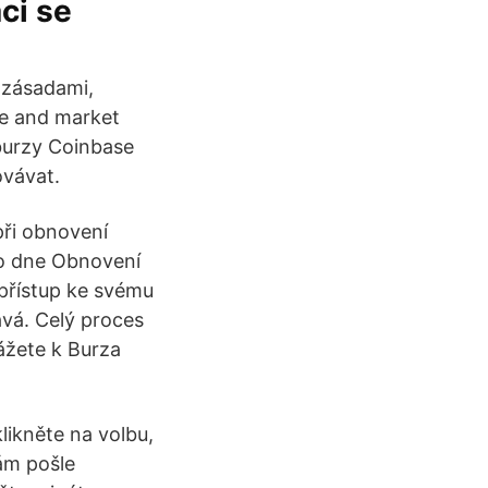
ci se
 zásadami,
me and market
 burzy Coinbase
ovávat.
při obnovení
o dne Obnovení
 přístup ke svému
ává. Celý proces
ážete k Burza
likněte na volbu,
ám pošle