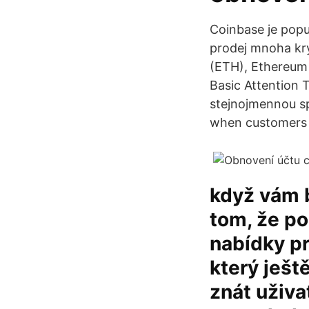
Coinbase je pop
prodej mnoha kry
(ETH), Ethereum 
Basic Attention 
stejnojmennou spo
when customers p
když vám b
tom, že po
nabídky pr
který ješt
znát uživa