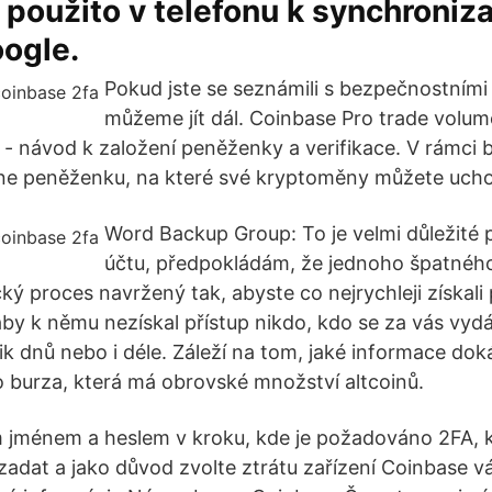
použito v telefonu k synchroniza
ogle.
Pokud jste se seznámili s bezpečnostními
můžeme jít dál. Coinbase Pro trade volu
e - návod k založení peněženky a verifikace. V rámci
ine peněženku, na které své kryptoměny můžete uch
Word Backup Group: To je velmi důležité 
účtu, předpokládám, že jednoho špatnéh
ký proces navržený tak, abyste co nejrychleji získali
aby k němu nezískal přístup nikdo, kdo se za vás vyd
ik dnů nebo i déle. Záleží na tom, jaké informace dok
o burza, která má obrovské množství altcoinů.
m jménem a heslem v kroku, kde je požadováno 2FA, k
adat a jako důvod zvolte ztrátu zařízení Coinbase v