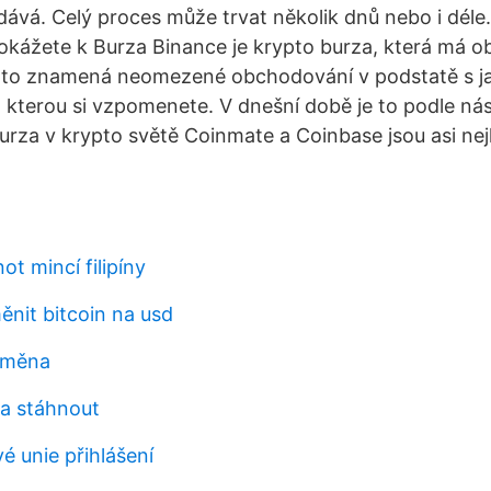
dává. Celý proces může trvat několik dnů nebo i déle.
okážete k Burza Binance je krypto burza, která má 
s to znamená neomezené obchodování v podstatě s j
kterou si vzpomenete. V dnešní době je to podle nás 
burza v krypto světě Coinmate a Coinbase jsou asi nej
t mincí filipíny
nit bitcoin na usd
á měna
a stáhnout
é unie přihlášení