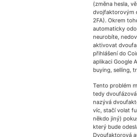
(změna hesla, vě
dvojfaktorovým 
2FA). Okrem toho
automaticky odoš
neurobíte, nedov
aktivovat dvoufak
přihlášení do Co
aplikaci Google 
buying, selling, 
Tento problém mů
tedy dvoufázová 
nazývá dvoufakto
víc, stačí volat 
někdo jiný) poku
který bude odesl
Dvoufaktorová au