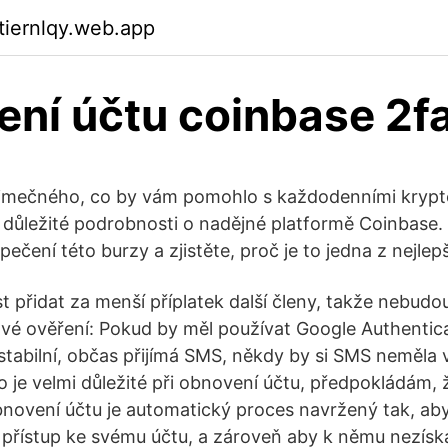
ktiernlqy.web.app
ní účtu coinbase 2f
jimečného, co by vám pomohlo s každodenními krypt
důležité podrobnosti o nadějné platformě Coinbase. Z
ečení této burzy a zjistěte, proč je to jedna z nejle
 přidat za menší příplatek další členy, takže nebudou 
vé ověření: Pokud by měl používat Google Authentic
nestabilní, občas přijímá SMS, někdy by si SMS neměla
 je velmi důležité při obnovení účtu, předpokládám,
ovení účtu je automatický proces navržený tak, ab
li přístup ke svému účtu, a zároveň aby k němu nezíska