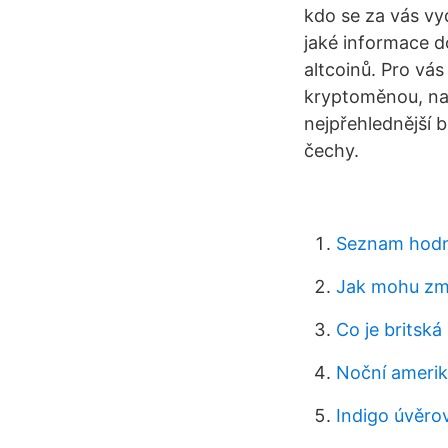
kdo se za vás vy
jaké informace d
altcoinů. Pro vá
kryptoměnou, na 
nejpřehlednější 
čechy.
Seznam hodno
Jak mohu změ
Co je britsk
Noční amerik
Indigo úvěrov