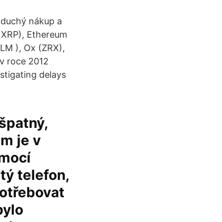
oduchý nákup a
 (XRP), Ethereum
XLM ), Ox (ZRX),
 v roce 2012
estigating delays
 špatný,
m je v
omocí
tý telefon,
potřebovat
bylo