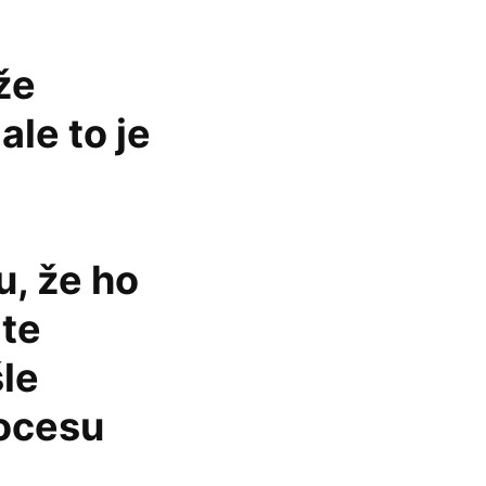
že
ale to je
u, že ho
lte
šle
rocesu