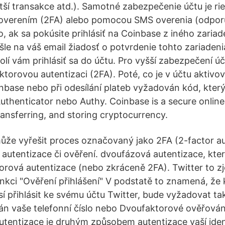
tší transakce atd.). Samotné zabezpečenie účtu je ri
overením (2FA) alebo pomocou SMS overenia (odpo
, ak sa pokúsite prihlásiť na Coinbase z iného zariad
le na váš email žiadosť o potvrdenie tohto zariadeni
olí vám prihlásiť sa do účtu. Pro vyšší zabezpečení ú
torovou autentizaci (2FA). Poté, co je v účtu aktivov
inbase nebo při odesílání plateb vyžadován kód, který
Authenticator nebo Authy. Coinbase is a secure online
transferring, and storing cryptocurrency.
že vyřešit proces označovaný jako 2FA (2-factor au
autentizace či ověření. dvoufázová autentizace, kter
rová autentizace (nebo zkráceně 2FA). Twitter to zj
funkci "Ověření přihlášení" V podstatě to znamená, že
sí přihlásit ke svému účtu Twitter, bude vyžadovat ta
án vaše telefonní číslo nebo Dvoufaktorové ověřován
tentizace je druhým způsobem autentizace vaší ident