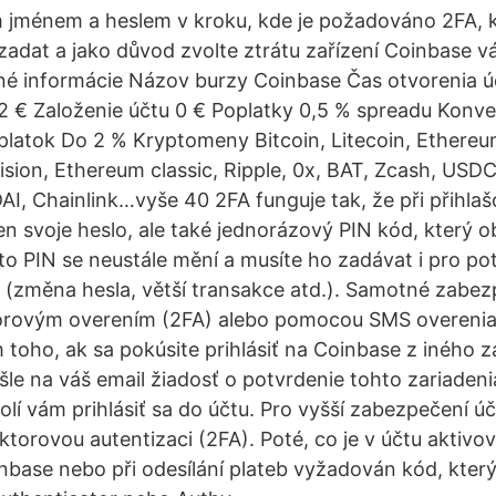
m jménem a heslem v kroku, kde je požadováno 2FA, k
adat a jako důvod zvolte ztrátu zařízení Coinbase v
né informácie Názov burzy Coinbase Čas otvorenia ú
2 € Založenie účtu 0 € Poplatky 0,5 % spreadu Konv
atok Do 2 % Kryptomeny Bitcoin, Litecoin, Ethereum
ision, Ethereum classic, Ripple, 0x, BAT, Zcash, USD
AI, Chainlink…vyše 40 2FA funguje tak, že při přihla
en svoje heslo, ale také jednorázový PIN kód, který 
o PIN se neustále mění a musíte ho zadávat i pro po
it (změna hesla, větší transakce atd.). Samotné zabez
torovým overením (2FA) alebo pomocou SMS overeni
 toho, ak sa pokúsite prihlásiť na Coinbase z iného z
le na váš email žiadosť o potvrdenie tohto zariadeni
olí vám prihlásiť sa do účtu. Pro vyšší zabezpečení ú
torovou autentizaci (2FA). Poté, co je v účtu aktivov
inbase nebo při odesílání plateb vyžadován kód, který