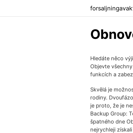
forsaljningava
Obnove
Hledáte něco vý
Objevte všechny 
funkcích a zabezp
Skvělá je možnost
rodiny. Dvoufázo
je proto, že je 
Backup Group: To
špatného dne Obn
nejrychleji získa