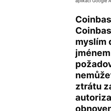
aplikaci Google 
Coinbase
Coinbase
myslím d
jménem 
požadová
nemůžet
ztrátu z
autoriz
obnoven