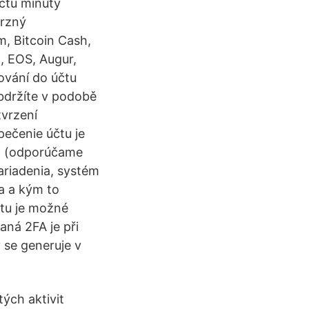
čtu minúty
erzný
, Bitcoin Cash,
C, EOS, Augur,
šování do účtu
obdržíte v podobě
tvrzení
pečenie účtu je
a (odporúčame
ariadenia, systém
a a kým to
čtu je možné
aná 2FA je při
 se generuje v
ých aktivit