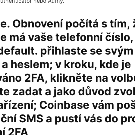
Authenticator nebo Authy.
. Obnovení počítá s tím, 
 má vaše telefonní číslo, 
efault. přihlaste se svým
a heslem; v kroku, kde je
no 2FA, klikněte na volb
e zadat a jako důvod zvo
ařízení; Coinbase vám po
ační SMS a pustí vás do p
í 2FA