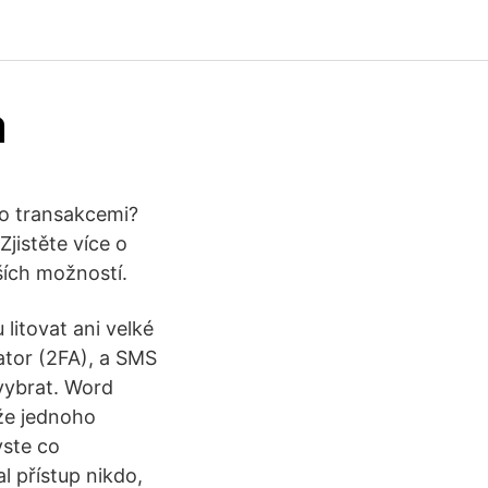
a
o transakcemi?
jistěte více o
pších možností.
litovat ani velké
ator (2FA), a SMS
 vybrat. Word
 že jednoho
yste co
l přístup nikdo,