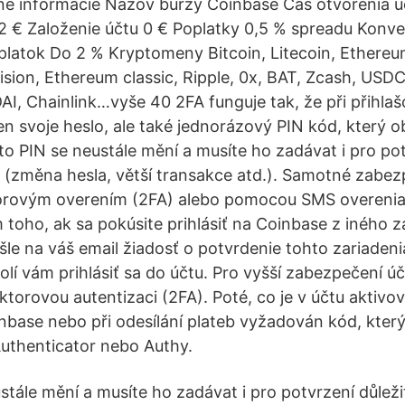
né informácie Názov burzy Coinbase Čas otvorenia ú
2 € Založenie účtu 0 € Poplatky 0,5 % spreadu Konv
atok Do 2 % Kryptomeny Bitcoin, Litecoin, Ethereum
ision, Ethereum classic, Ripple, 0x, BAT, Zcash, USD
AI, Chainlink…vyše 40 2FA funguje tak, že při přihla
en svoje heslo, ale také jednorázový PIN kód, který 
o PIN se neustále mění a musíte ho zadávat i pro po
it (změna hesla, větší transakce atd.). Samotné zabez
torovým overením (2FA) alebo pomocou SMS overeni
 toho, ak sa pokúsite prihlásiť na Coinbase z iného z
le na váš email žiadosť o potvrdenie tohto zariadeni
olí vám prihlásiť sa do účtu. Pro vyšší zabezpečení ú
torovou autentizaci (2FA). Poté, co je v účtu aktivov
inbase nebo při odesílání plateb vyžadován kód, který
Authenticator nebo Authy.
tále mění a musíte ho zadávat i pro potvrzení důležit