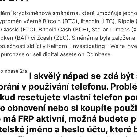
ulární kryptoměnová směnárna, která umožňuje jedn
ptoměn včetně Bitcoin (BTC), litecoin (LTC), Ripple
Classic (ETC), Bitcoin Cash (BCH), Stellar Lumens (
Token (BAT) či Zcash (ZEC). Směnárna byla založena
lečností sídlící v Kalifornii Investigating - We're inv
urchase or sell digital assets on Coinbase.
I skvělý nápad se zdá být
rání v používání telefonu. Problé
kud resetujete vlastní telefon p
o obnovení nebo si koupíte použi
ě má FRP aktivní, možná budete 
telské jméno a heslo účtu, které 